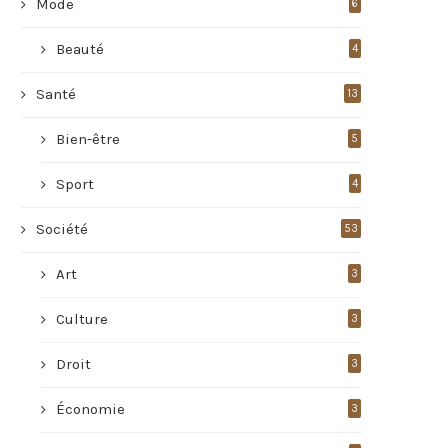
Mode
6
Beauté
4
Santé
13
Bien-être
5
Sport
4
Société
53
Art
3
Culture
3
Droit
3
Économie
3