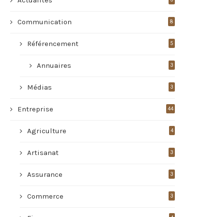
Communication
8
Référencement
5
Annuaires
3
Médias
3
Entreprise
44
Agriculture
4
Artisanat
3
Assurance
3
Commerce
3