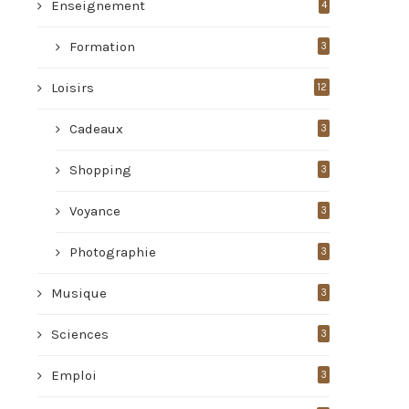
Enseignement
4
Formation
3
Loisirs
12
Cadeaux
3
Shopping
3
Voyance
3
Photographie
3
Musique
3
Sciences
3
Emploi
3