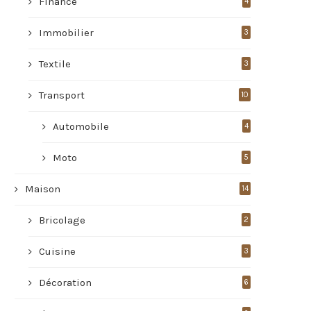
Finance
4
Immobilier
3
Textile
3
Transport
10
Automobile
4
Moto
5
Maison
14
Bricolage
2
Cuisine
3
Décoration
6